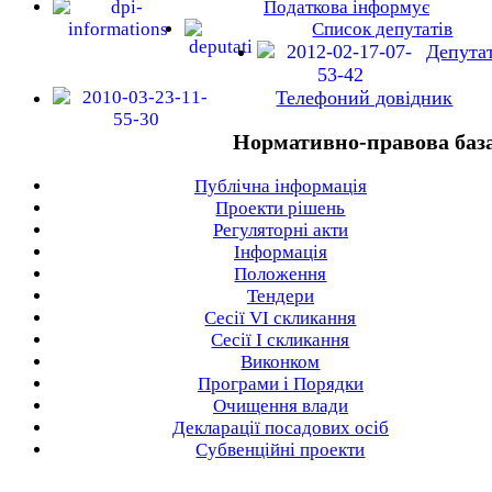
Податкова інформує
Список депутатів
Депута
Телефоний довідник
Нормативно-правова баз
Публічна інформація
Проекти рішень
Регуляторні акти
Інформація
Положення
Тендери
Сесії VI скликання
Сесії I скликання
Виконком
Програми і Порядки
Очищення влади
Декларації посадових осіб
Субвенційні проекти