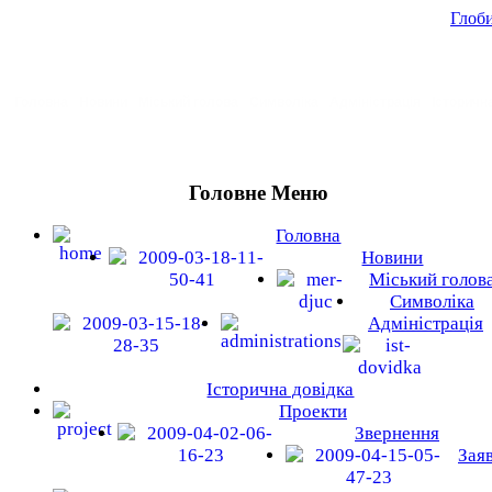
Глоби
Головна
Новини
Міський голова
Символіка
Адміністрація
Історичн
Головне Меню
Головна
Новини
Міський голов
Символіка
Адміністрація
Історична довідка
Проекти
Звернення
Зая