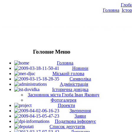
Глоби
Головна
Істо
Головна
Новини
Міський голова
Символіка
Адміністрація
Історичн
Головне Меню
Головна
Новини
Міський голова
Символіка
Адміністрація
Історична довідка
Засновник міста Глоба Іван Якович
Фотогалерея
Проекти
Звернення
Заяви
Податкова інформує
Список депутатів
Депутати