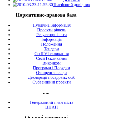
Телефоний довідник
Нормативно-правова база
Публічна інформація
Проекти рішень
Регуляторні акти
Інформація
Положення
Тендери
Сесії VI скликання
Сесії I скликання
Виконком
Програми і Порядки
Очищення влади
Декларації посадових осіб
Субвенційні проекти
.....
Генеральний план міста
ЦНАП
Останні коментарі